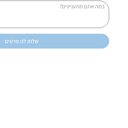
שלחו לנו פרטים
פרטי התקשרות
נ
שירות לקוחות: 08-9420765
ד
א
mti.israel.ltd@gmail.com
ב
בעלי המלאכה 4 אשדוד